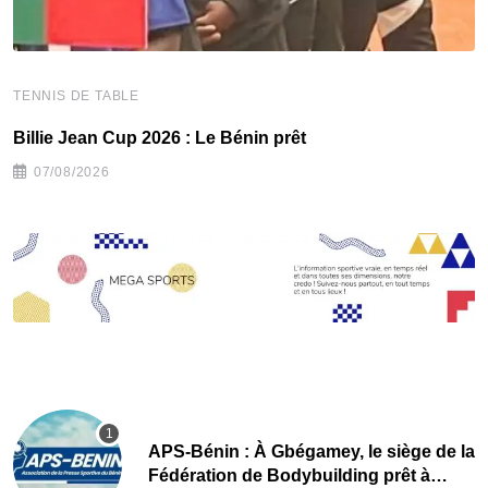
TENNIS DE TABLE
T
Billie Jean Cup 2026 : Le Bénin prêt
T
07/08/2026
APS-Bénin : À Gbégamey, le siège de la
Fédération de Bodybuilding prêt à