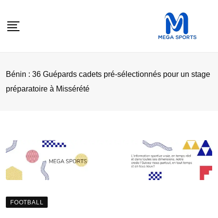
Skip
to
content
Bénin : 36 Guépards cadets pré-sélectionnés pour un stage
préparatoire à Missérété
FOOTBALL