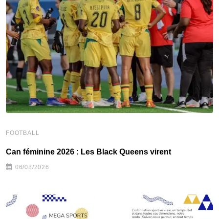
F
FOOTBALL
C
‎Can féminine 2026 : Les Black Queens virent
06/08/2026