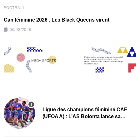
FOOTBALL
C
‎Can féminine 2026 : Les Black Queens virent
06/08/2026
Ligue des champions féminine CAF
(UFOA A) : L’AS Bolonta lance sa
conquête de l’Afrique en Gambie