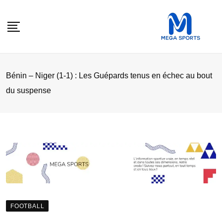
Skip
to
content
Bénin – Niger (1-1) : Les Guépards tenus en échec au bout
du suspense
FOOTBALL