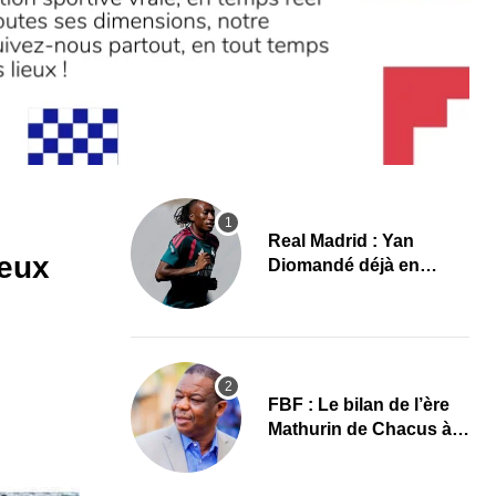
Real Madrid : Yan
ieux
Diomandé déjà en
action, les premières
images
FBF : Le bilan de l’ère
Mathurin de Chacus à
l’aube d’un nouveau
cycle