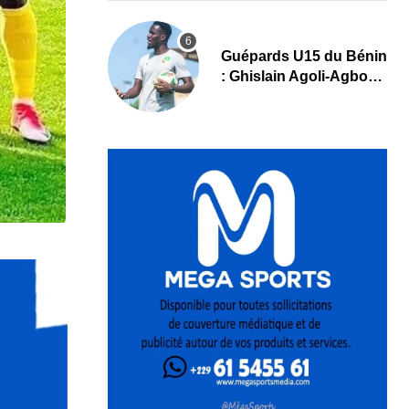
Guépards U15 du Bénin
: Ghislain Agoli-Agbo
dresse un bilan positif
et mise sur la relève