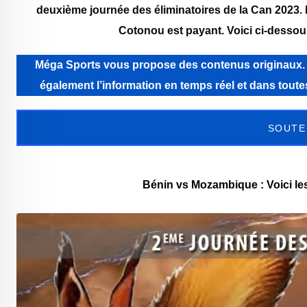
deuxième journée des éliminatoires de la Can 2023. 
Cotonou est payant. Voici ci-dessous 
Méga Sports vous propose des contenus originaux. Még
également l’information en temps réel et dans tou
SOUTE
Bénin vs Mozambique : Voici les 