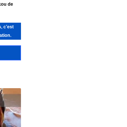
kou de
, c’est
ation.