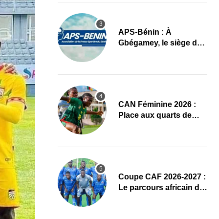
APS-Bénin : À
Gbégamey, le siège de
la Fédération de
Bodybuilding prêt à
accueillir l’AG élective
2026
CAN Féminine 2026 :
Place aux quarts de
finale, le programme
complet
Coupe CAF 2026-2027 :
Le parcours africain de
l’ASPAC avant son
grand retour