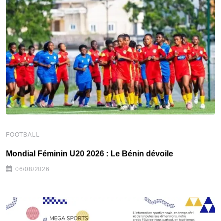
FOOTBALL
F
Mondial Féminin U20 2026 : Le Bénin dévoile
C
06/08/2026