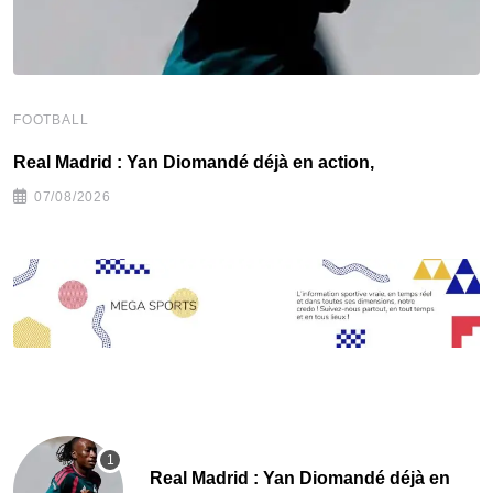
FOOTBALL
F
Real Madrid : Yan Diomandé déjà en action,
F
07/08/2026
Real Madrid : Yan Diomandé déjà en