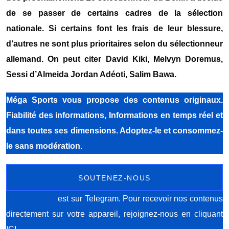
de se passer de certains cadres de la sélection
nationale. Si certains font les frais de leur blessure,
d’autres ne sont plus prioritaires selon du sélectionneur
allemand. On peut citer David Kiki, Melvyn Doremus,
Sessi d’Almeida Jordan Adéoti, Salim Bawa.
Méga Sports
vous propose des contenus originaux.
Fiabilité des informations, Informations en temps réel et
dans toutes ses dimensions. Adoptez-le et consommez-
le sans modération.
SOUTENEZ-NOUS
Méga Sports
est sur Telegram. Pour recevoir nos contenus
directement sur votre appareil, rejoignez-nous
en cliquant