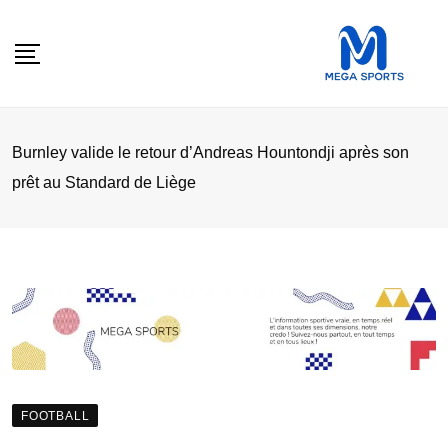
Skip
to
content
Burnley valide le retour d’Andreas Hountondji après son
prêt au Standard de Liège
FOOTBALL