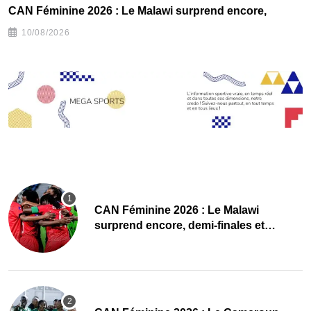
CAN Féminine 2026 : Le Malawi surprend encore,
C
10/08/2026
CAN Féminine 2026 : Le Malawi
surprend encore, demi-finales et
Mondial pour les Scorchers !