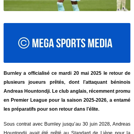
Burnley
a
officialisé
ce
mardi
20
mai
2025
le
retour
de
plusieurs
joueurs
prêtés,
dont
l’attaquant
béninois
Andreas
Hountondji.
Le
club
anglais,
récemment
promu
en
Premier
League
pour
la
saison
2025-
2026,
a
entamé
les
préparatifs
pour
son
retour
dans
l’élite.
Sous
contrat
avec
Burnley
jusqu’au
30
juin
2028,
Andreas
Hountondji
avait
été
prêté
au
Standard
de
Liège
pour
la