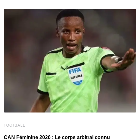
FOOTBALL
F
‎CAN Féminine 2026 : Le corps arbitral connu
M