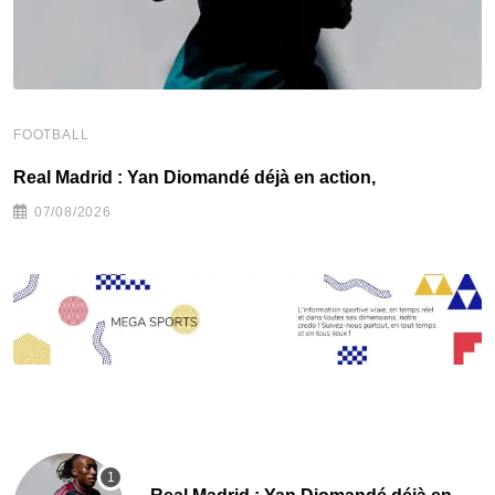
FOOTBALL
F
Real Madrid : Yan Diomandé déjà en action,
F
07/08/2026