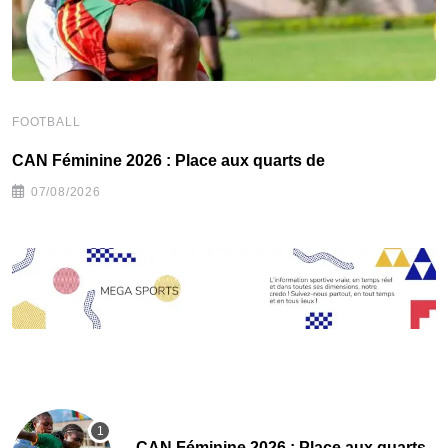
FOOTBALL
F
CAN Féminine 2026 : Place aux quarts de
C
07/08/2026
CAN Féminine 2026 : Place aux quarts