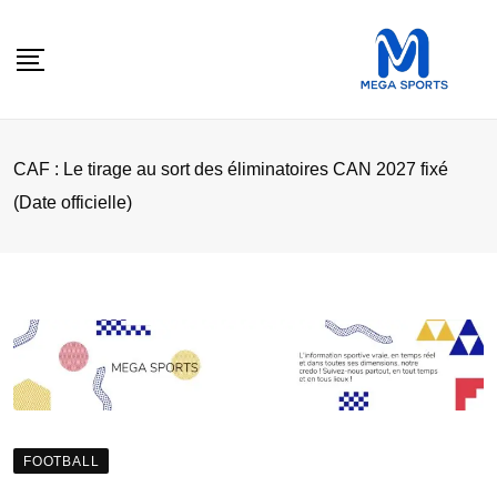
Skip
to
content
CAF : Le tirage au sort des éliminatoires CAN 2027 fixé
(Date officielle)
FOOTBALL