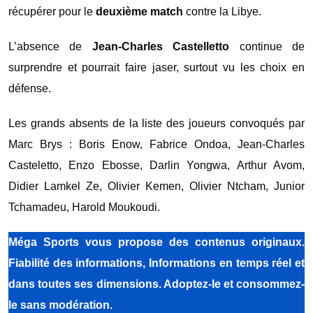
récupérer pour le
deuxième match
contre la Libye.
L’absence de
Jean-Charles Castelletto
continue de
surprendre et pourrait faire jaser, surtout vu les choix en
défense.
Les grands absents de la liste des joueurs convoqués par
Marc Brys : Boris Enow, Fabrice Ondoa, Jean-Charles
Casteletto, Enzo Ebosse, Darlin Yongwa, Arthur Avom,
Didier Lamkel Ze, Olivier Kemen, Olivier Ntcham, Junior
Tchamadeu, Harold Moukoudi.
Méga Sports
vous propose des contenus originaux.
Fiabilité des informations, Informations en temps réel et
dans toutes ses dimensions. Adoptez-le et consommez-
le sans modération.