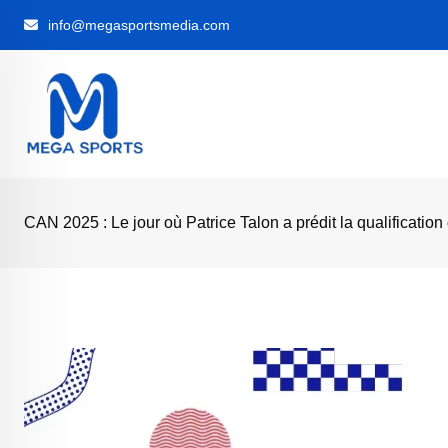
Skip
info@megasportsmedia.com
to
content
CAN 2025 : Le jour où Patrice Talon a prédit la qualificatio