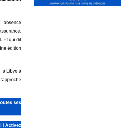
nt l’absence
assurance,
 Et qui dit
aine édition
 la Libye à
 L’approche
toutes ses
 ! Activez