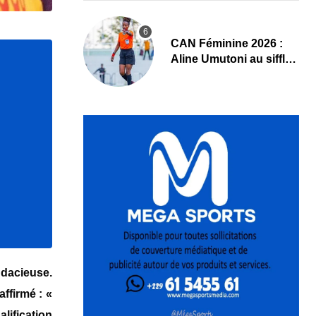
‎CAN Féminine 2026 :
Aline Umutoni au sifflet
du duel Égypte-Nigeria
udacieuse.
ffirmé : «
lification