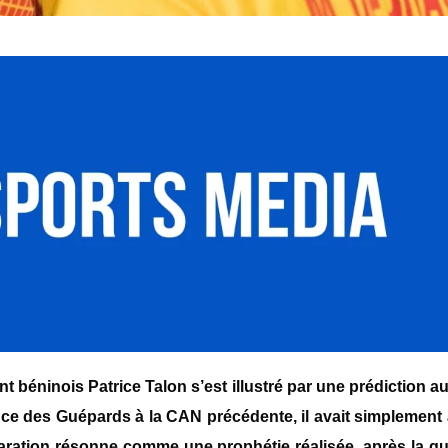
nt béninois Patrice Talon s’est illustré par une prédiction a
ce des Guépards à la CAN précédente, il avait simplement a
laration résonne comme une prophétie réalisée, après la qua