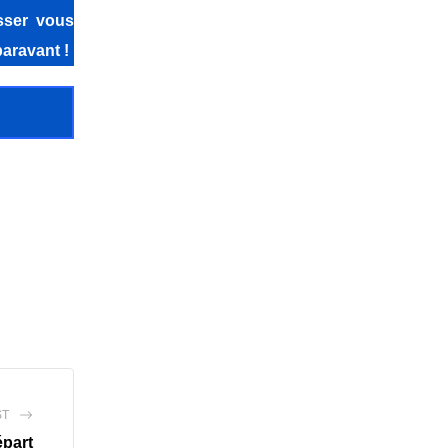
isser vous
aravant !
ST
épart