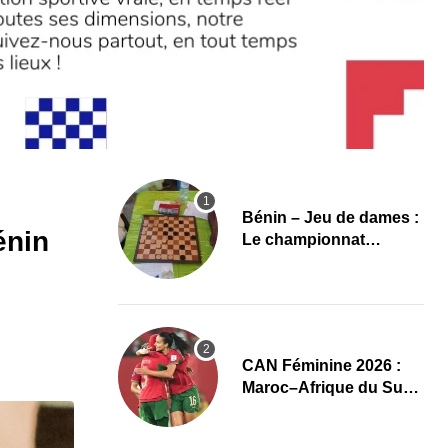
Bénin – Jeu de dames :
énin
Le championnat
national 2026 lancé,
l’élite du damier à la
conquête du sacre
CAN Féminine 2026 :
Maroc–Afrique du Sud,
un quart de finale aux
allures de finale