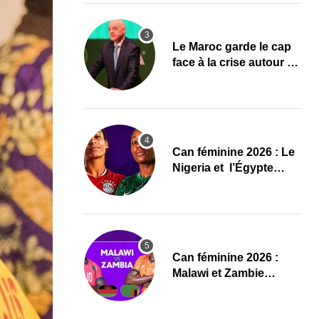
Le Maroc garde le cap
face à la crise autour de
Gianni Infantino à la
FIFA
‎Can féminine 2026 : Le
Nigeria et l’Égypte
dévoilent leurs
compositions
‎Can féminine 2026 :
Malawi et Zambie
dévoilent leurs
compositions