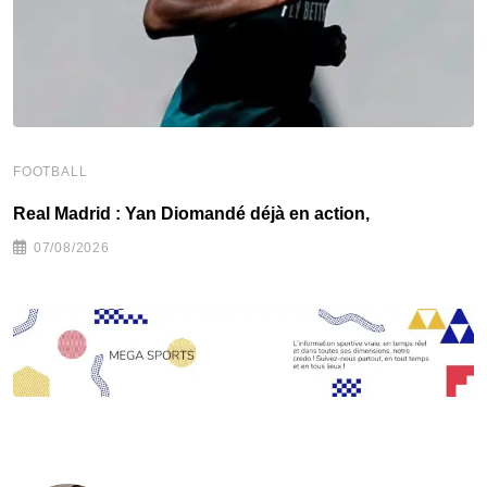
FOOTBALL
F
Real Madrid : Yan Diomandé déjà en action,
F
07/08/2026