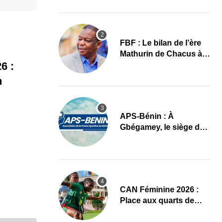
images
FBF : Le bilan de l’ère
Mathurin de Chacus à
6 :
l’aube d’un nouveau
cycle
n
APS-Bénin : À
Gbégamey, le siège de
la Fédération de
Bodybuilding prêt à
accueillir l’AG élective
2026
CAN Féminine 2026 :
Place aux quarts de
finale, le programme