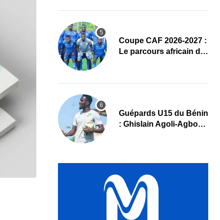
complet
Coupe CAF 2026-2027 :
Le parcours africain de
l’ASPAC avant son
grand retour
Guépards U15 du Bénin
: Ghislain Agoli-Agbo
dresse un bilan positif
et mise sur la relève