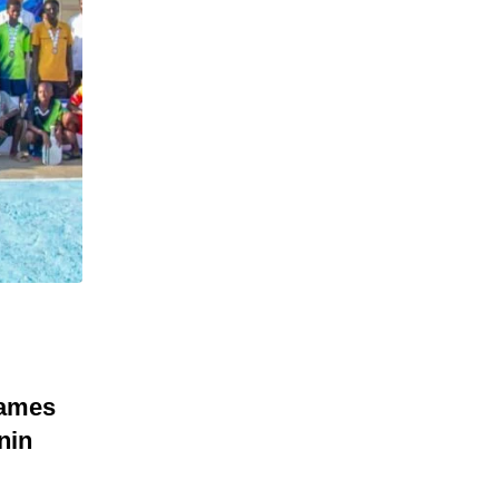
dames
nin