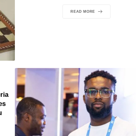
READ MORE
ria
es
u