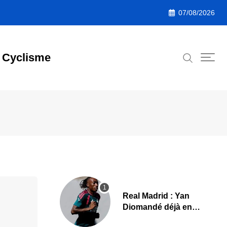
07/08/2026
Cyclisme
Real Madrid : Yan
Diomandé déjà en
action, les premières