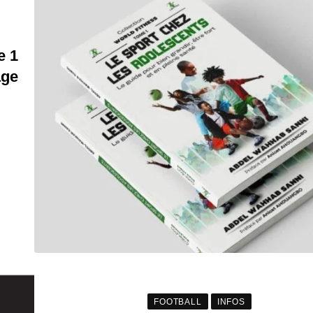
e 1
age
FOOTBALL
INFOS