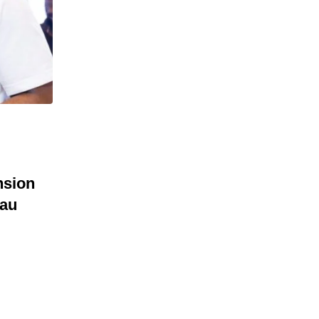
nsion
 au