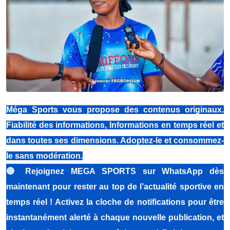
Méga Sports vous propose des contenus originaux.
Fiabilité des informations, Informations en temps réel et
dans toutes ses dimensions. Adoptez-le et consommez-
le sans modération.
🔴
Rejoignez MEGA SPORTS sur WhatsApp dès
maintenant pour rester au top de l’actualité sportive en
temps réel ! Activez la cloche de notifications pour être
instantanément alerté à chaque nouvelle publication, et