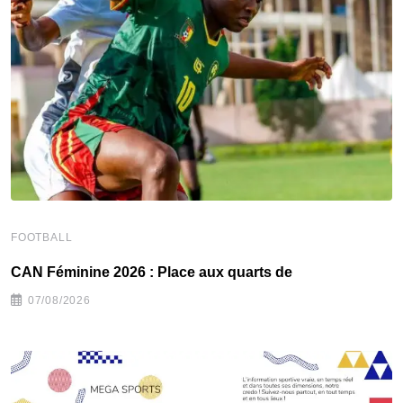
FOOTBALL
F
CAN Féminine 2026 : Place aux quarts de
C
07/08/2026