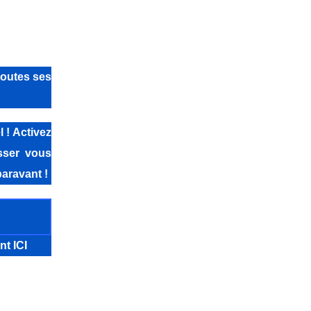
toutes ses
 ! Activez
isser vous
aravant !
nt ICI