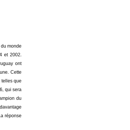
ns du monde
4 et 2002.
Uruguay ont
une. ‎Cette
 telles que
6, qui sera
hampion du
 davantage
 La réponse