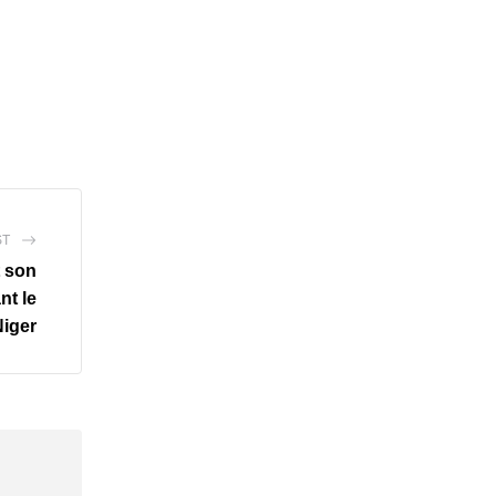
ST
t son
nt le
Niger