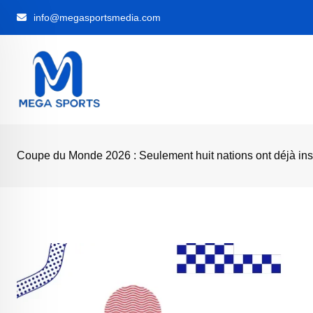
Skip
info@megasportsmedia.com
to
content
‎Coupe du Monde 2026 : Seulement huit nations ont déjà ins