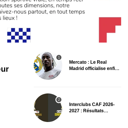
Mercato : Le Real
eur
Madrid officialise enfin
Yan Diomande
(Communiqué)
Interclubs CAF 2026-
2027 : Résultats
complets du tirage au
sort des tours