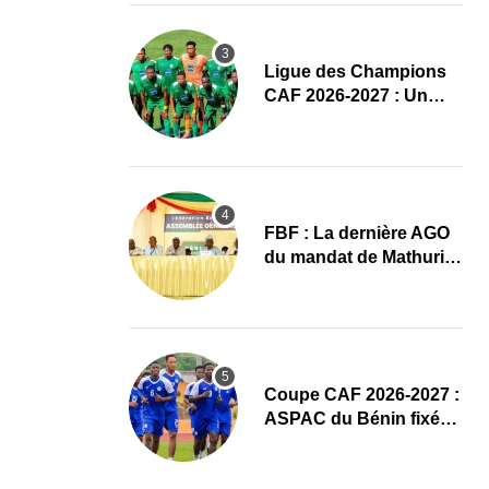
préliminaires
Ligue des Champions
CAF 2026-2027 : Un
duel Bénin-Nigeria pour
lancer l’aventure de
Sobemap FC
FBF : La dernière AGO
du mandat de Mathurin
de Chacus marquée par
un hommage appuyé
Coupe CAF 2026-2027 :
ASPAC du Bénin fixé
sur son parcours aux
tours préliminaires