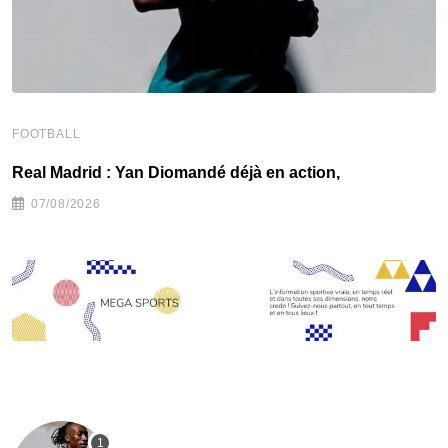
FOOTBALL
F
Real Madrid : Yan Diomandé déjà en action,
F
07/08/2026