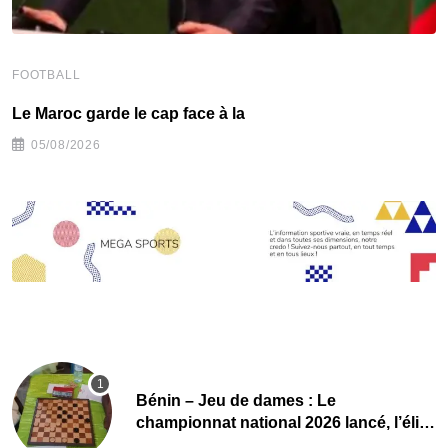
FOOTBALL
F
Le Maroc garde le cap face à la
‎
05/08/2026
Bénin – Jeu de dames : Le
championnat national 2026 lancé, l’élite
du damier à la conquête du sacre