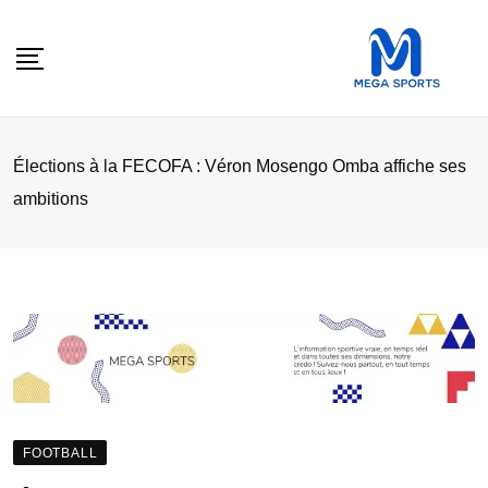
Skip
to
content
Élections à la FECOFA : Véron Mosengo Omba affiche ses
ambitions
FOOTBALL