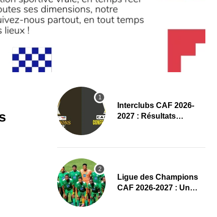
Interclubs CAF 2026-
s
2027 : Résultats
complets du tirage au
sort des tours
préliminaires
Ligue des Champions
CAF 2026-2027 : Un
duel Bénin-Nigeria pour
lancer l’aventure de