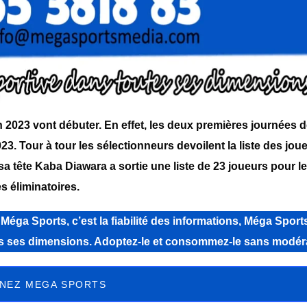
n 2023 vont débuter. En effet, les deux premières journées 
23. Tour à tour les sélectionneurs devoilent la liste des jou
a tête Kaba Diawara a sortie une liste de 23 joueurs pour l
s éliminatoires.
a Sports, c’est la fiabilité des informations, Méga Sports
tes ses dimensions. Adoptez-le et consommez-le sans modér
NEZ MEGA SPORTS