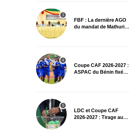
Sobemap FC
FBF : La dernière AGO
du mandat de Mathurin
de Chacus marquée par
un hommage appuyé
Coupe CAF 2026-2027 :
ASPAC du Bénin fixé
sur son parcours aux
tours préliminaires
LDC et Coupe CAF
2026-2027 : Tirage au
sort des tours
préliminaires en direct