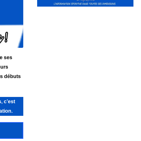
de ses
eurs
es débuts
, c’est
ation.