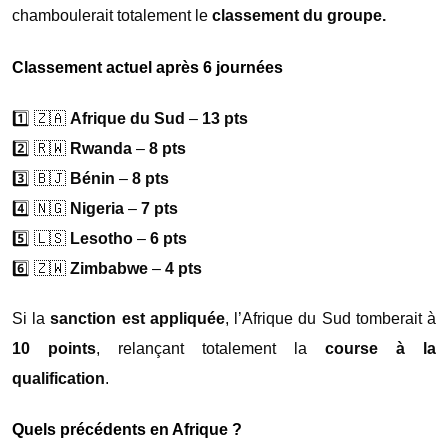
chamboulerait totalement le
classement du groupe.
Classement actuel après 6 journées
1️⃣ 🇿🇦
Afrique du Sud
–
13 pts
2️⃣ 🇷🇼
Rwanda
–
8 pts
3️⃣ 🇧🇯
Bénin
–
8 pts
4️⃣ 🇳🇬
Nigeria
–
7 pts
5️⃣ 🇱🇸
Lesotho
–
6 pts
6️⃣ 🇿🇼
Zimbabwe
–
4 pts
Si la
sanction est appliquée
, l’Afrique du Sud tomberait à
10 points
, relançant totalement la
course à la
qualification
.
Quels précédents en Afrique ?