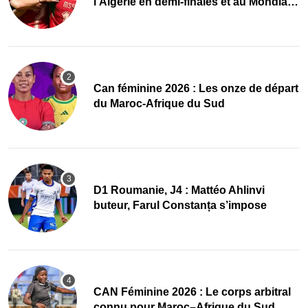
l’Algérie en demi-finales et au Mondial
2027 !
‎Can féminine 2026 : Les onze de départ
du Maroc-Afrique du Sud
D1 Roumanie, J4 : Mattéo Ahlinvi
buteur, Farul Constanța s’impose
‎CAN Féminine 2026 : Le corps arbitral
connu pour Maroc–Afrique du Sud