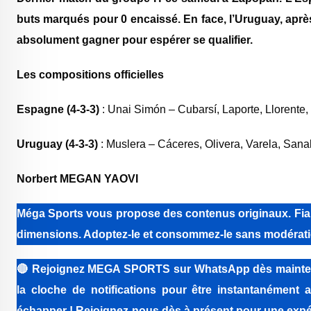
buts marqués pour 0 encaissé. En face, l’Uruguay, après 
absolument gagner pour espérer se qualifier.
Les compositions officielles
Espagne (4-3-3)
: Unai Simón – Cubarsí, Laporte, Llorente
‎Uruguay (4-3-3)
: Muslera – Cáceres, Olivera, Varela, Sana
‎Norbert MEGAN YAOVI
Méga Sports vous propose des contenus originaux. Fiabi
dimensions. Adoptez-le et consommez-le sans modérati
🔴
Rejoignez MEGA SPORTS sur WhatsApp dès maintenant 
la cloche de notifications pour être instantanément a
échapper ! Rejoignez-nous dès à présent pour une expér