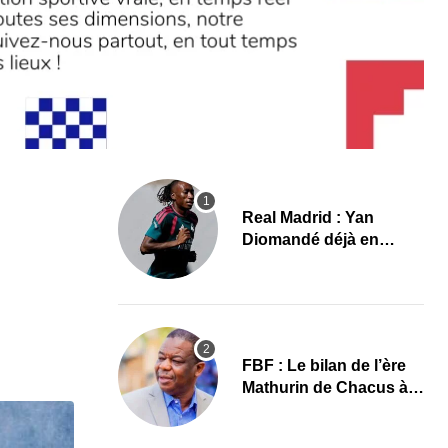
Real Madrid : Yan
Diomandé déjà en
action, les premières
images
FBF : Le bilan de l’ère
Mathurin de Chacus à
l’aube d’un nouveau
cycle