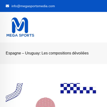
Skip
info@megasportsmedia.com
to
content
‎Espagne – Uruguay: Les compositions dévoilées