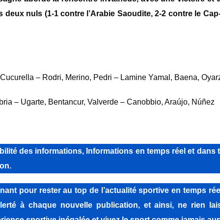
deux nuls (1-1 contre l’Arabie Saoudite, 2-2 contre le Cap-V
, Cucurella – Rodri, Merino, Pedri – Lamine Yamal, Baena, Oyar
bria – Ugarte, Bentancur, Valverde – Canobbio, Araújo, Núñez
lité des informations, Informations en temps réel et dans 
on.
pour rester au top de l’actualité sportive en temps réel
lerté à chaque nouvelle publication, et ainsi, ne rien la
ience sportive inégalée et vivez le sport comme jamais aup