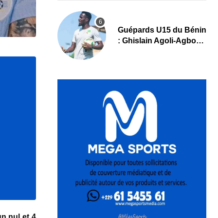
Guépards U15 du Bénin
: Ghislain Agoli-Agbo
dresse un bilan positif
et mise sur la relève
n nul et 4