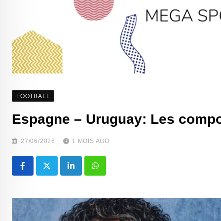
FOOTBALL
‎Espagne – Uruguay: Les compo
27/06/2026
1 MOIS AGO
LinkedIn
Whatsapp