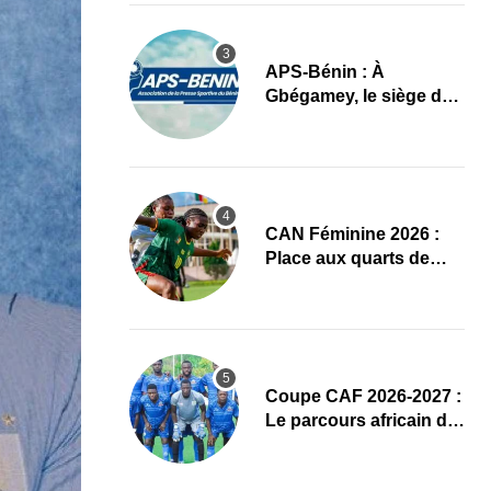
APS-Bénin : À
Gbégamey, le siège de
la Fédération de
Bodybuilding prêt à
accueillir l’AG élective
2026
CAN Féminine 2026 :
Place aux quarts de
finale, le programme
complet
Coupe CAF 2026-2027 :
Le parcours africain de
l’ASPAC avant son
grand retour