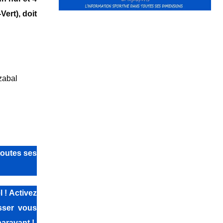
ert), doit
zabal
toutes ses
 ! Activez
isser vous
aravant !