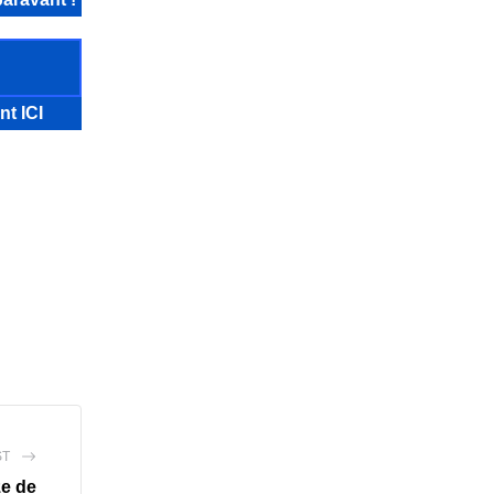
nt ICI
ST
ze de