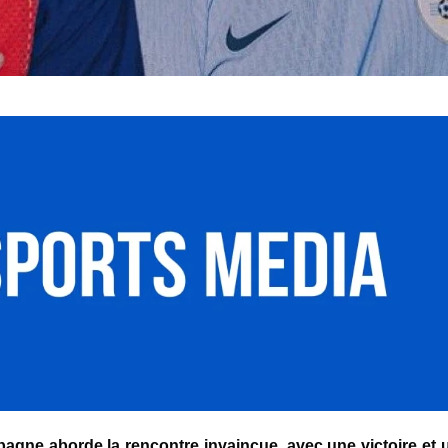
gne aborde la rencontre invaincue, avec une victoire et u