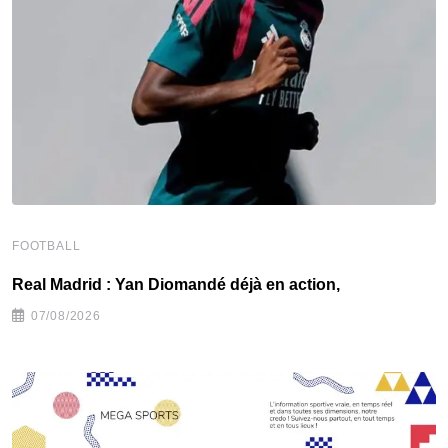
FOOTBALL
F
Real Madrid : Yan Diomandé déjà en action,
F
07/08/2026