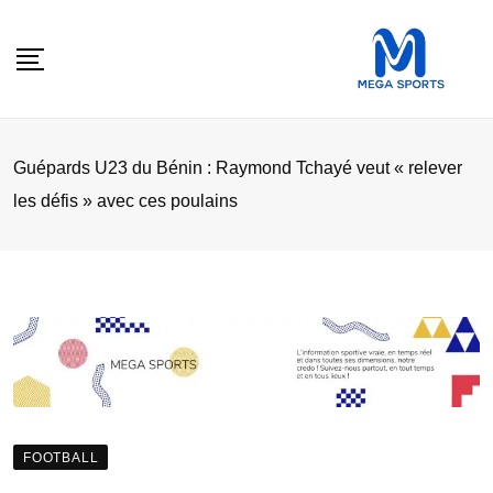
Skip
to
content
Guépards U23 du Bénin : Raymond Tchayé veut « relever
les défis » avec ces poulains
FOOTBALL