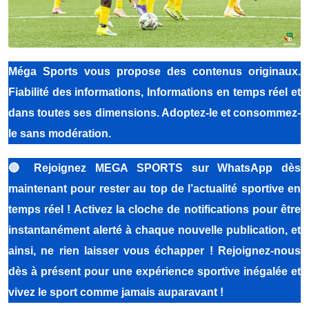
Méga Sports vous propose des contenus originaux.
Fiabilité des informations, Informations en temps réel et
dans toutes ses dimensions. Adoptez-le et consommez-
le sans modération.
🔴
Rejoignez MEGA SPORTS sur WhatsApp dès
maintenant pour rester au top de l’actualité sportive en
temps réel ! Activez la cloche de notifications pour être
instantanément alerté à chaque nouvelle publication, et
ainsi, ne rien laisser vous échapper ! Rejoignez-nous
dès à présent pour une expérience sportive inégalée et
vivez le sport comme jamais auparavant !