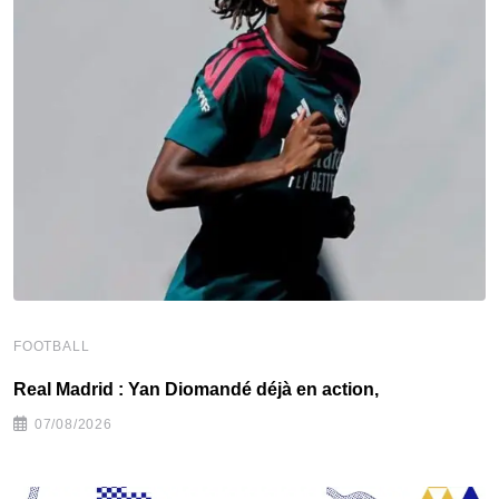
FOOTBALL
F
Real Madrid : Yan Diomandé déjà en action,
F
07/08/2026