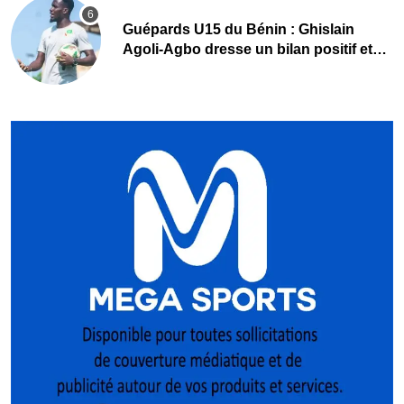
Guépards U15 du Bénin : Ghislain
Agoli-Agbo dresse un bilan positif et
mise sur la relève