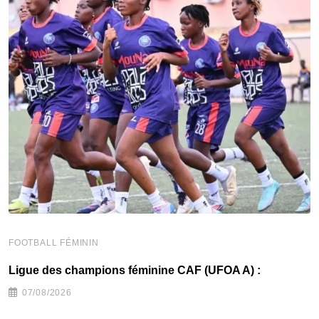
FOOTBALL FÉMININ
F
Ligue des champions féminine CAF (UFOA A) :
C
07/08/2026