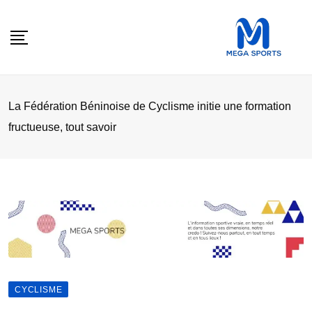
Skip
to
content
La Fédération Béninoise de Cyclisme initie une formation
fructueuse, tout savoir
CYCLISME