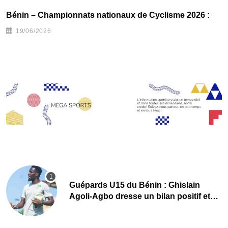
C
Bénin – Championnats nationaux de Cyclisme 2026 :
L
19/06/2026
n
Guépards U15 du Bénin : Ghislain
Agoli-Agbo dresse un bilan positif et
mise sur la relève