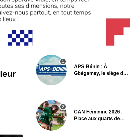
APS-Bénin : À
leur
Gbégamey, le siège de
la Fédération de
Bodybuilding prêt à
accueillir l’AG élective
2026
CAN Féminine 2026 :
Place aux quarts de
finale, le programme
complet