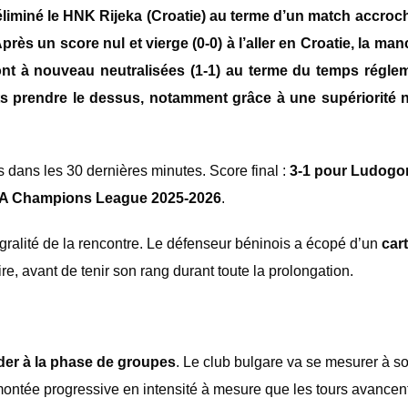
éliminé le HNK Rijeka (Croatie) au terme d’un match accroch
près un score nul et vierge (0-0) à l’aller en Croatie, la ma
nt à nouveau neutralisées (1-1) au terme du temps régleme
ets prendre le dessus, notamment grâce à une supériorité
 dans les 30 dernières minutes. Score final :
3-1 pour Ludogo
UEFA Champions League 2025-2026
.
égralité de la rencontre. Le défenseur béninois a écopé d’un
car
e, avant de tenir son rang durant toute la prolongation.
der à la phase de groupes
. Le club bulgare va se mesurer à s
ntée progressive en intensité à mesure que les tours avancent