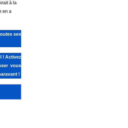
rait à la
e en a
toutes ses
 ! Activez
isser vous
aravant !