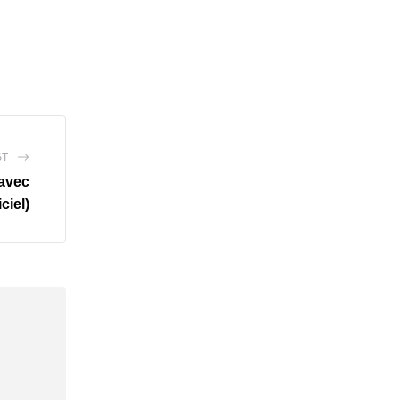
ST
 avec
ciel)