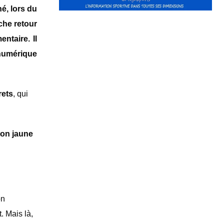
é, lors du
nche retour
ntaire. Il
 numérique
rets
, qui
ton jaune
on
. Mais là,