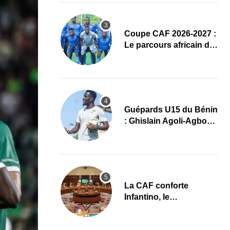
Coupe CAF 2026-2027 :
Le parcours africain de
l’ASPAC avant son
grand retour
Guépards U15 du Bénin
: Ghislain Agoli-Agbo
dresse un bilan positif
et mise sur la relève
La CAF conforte
Infantino, le
développement africain
au cœur des priorités