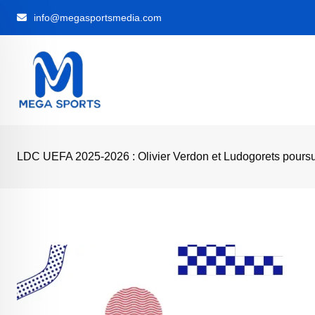
Skip
info@megasportsmedia.com
to
content
LDC UEFA 2025-2026 : Olivier Verdon et Ludogorets poursui