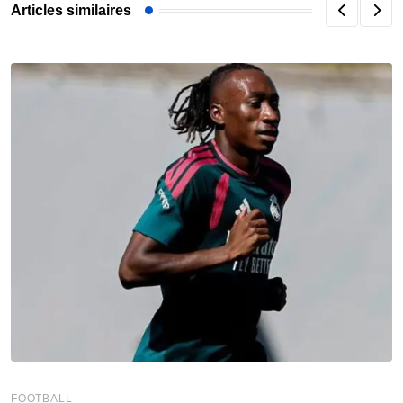
Articles similaires
FOOTBALL
F