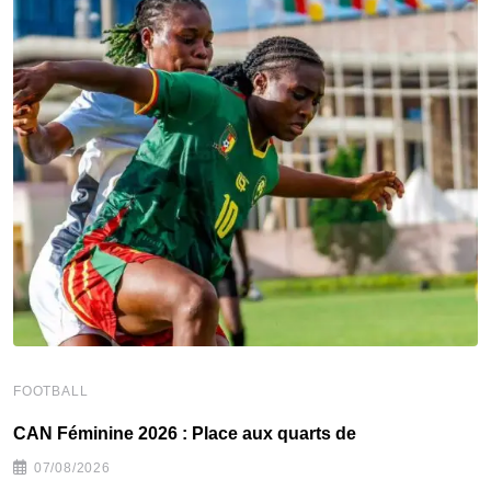
FOOTBALL
F
CAN Féminine 2026 : Place aux quarts de
C
07/08/2026