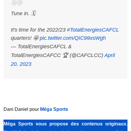
Tune in. 🗓️
It's time for the 2022/23
#TotalEnergiesCAFCL
quarters! 🤩
pic.twitter.com/QIC99xsWgh
— TotalEnergiesCAFCL &
TotalEnergiesCAFCC 🏆 (@CAFCLCC)
April
20, 2023
Dani Daniel pour
Méga Sports
Méga Sports
vous propose des contenus originaux.