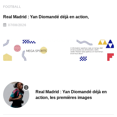
FOOTBALL
F
Real Madrid : Yan Diomandé déjà en action,
F
07/08/2026
Real Madrid : Yan Diomandé déjà en
action, les premières images