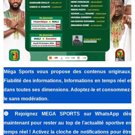
Méga Sports
vous propose des contenus originaux.
Fiabilité des informations, Informations en temps réel et
dans toutes ses dimensions. Adoptez-le et consommez-
le sans modération.
🔴
Rejoignez MEGA SPORTS sur WhatsApp dès
maintenant pour rester au top de l’actualité sportive en
temps réel ! Activez la cloche de notifications pour être