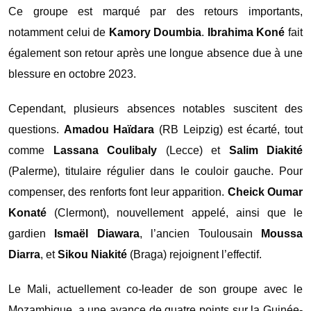
Ce groupe est marqué par des retours importants,
notamment celui de
Kamory Doumbia
.
Ibrahima Koné
fait
également son retour après une longue absence due à une
blessure en octobre 2023.
Cependant, plusieurs absences notables suscitent des
questions.
Amadou Haïdara
(RB Leipzig) est écarté, tout
comme
Lassana Coulibaly
(Lecce) et
Salim Diakité
(Palerme), titulaire régulier dans le couloir gauche. Pour
compenser, des renforts font leur apparition.
Cheick Oumar
Konaté
(Clermont), nouvellement appelé, ainsi que le
gardien
Ismaël Diawara
, l’ancien Toulousain
Moussa
Diarra
, et
Sikou Niakité
(Braga) rejoignent l’effectif.
Le Mali, actuellement co-leader de son groupe avec le
Mozambique, a une avance de quatre points sur la Guinée-