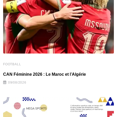
F
‎
FOOTBALL
CAN Féminine 2026 : Le Maroc et l’Algérie
09/08/2026