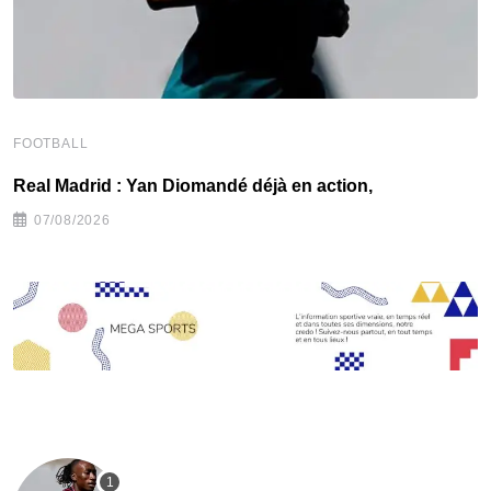
FOOTBALL
F
Real Madrid : Yan Diomandé déjà en action,
F
07/08/2026