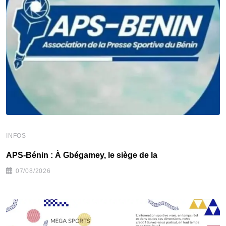
INFOS
I
APS-Bénin : À Gbégamey, le siège de la
T
07/08/2026