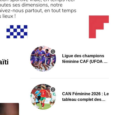
Ligue des champions
ïti
féminine CAF (UFOA A)
: L’AS Bolonta lance sa
conquête de l’Afrique
en Gambie
CAN Féminine 2026 : Le
tableau complet des
quarts de finale