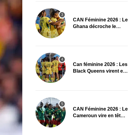
CAN Féminine 2026 : Le
Ghana décroche le
dernier ticket pour les
quarts, le Cap-Vert finit
bien
‎Can féminine 2026 : Les
Black Queens virent en
tête à la pause face aux
Maliennes
CAN Féminine 2026 : Le
Cameroun vire en tête
face au Cap-Vert à la
pause