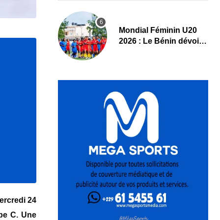
Mondial Féminin U20
2026 : Le Bénin dévoile
sa liste officielle pour la
Pologne
mercredi 24
upe C. Une