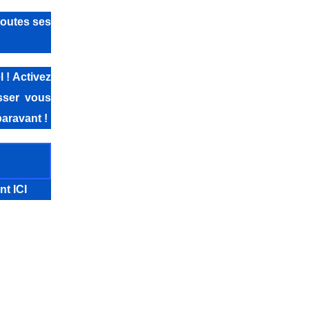
toutes ses
 ! Activez
isser vous
aravant !
nt ICI