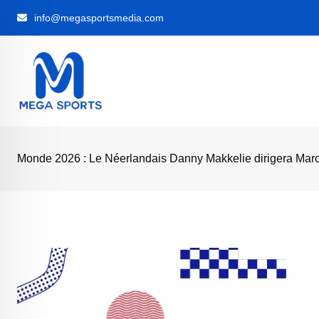
Skip
info@megasportsmedia.com
to
content
‎Monde 2026 : Le Néerlandais Danny Makkelie dirigera Maro