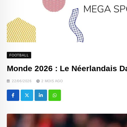
FOOTBALL
‎Monde 2026 : Le Néerlandais D
22/06/2026
2 MOIS AGO
LinkedIn
Whatsapp