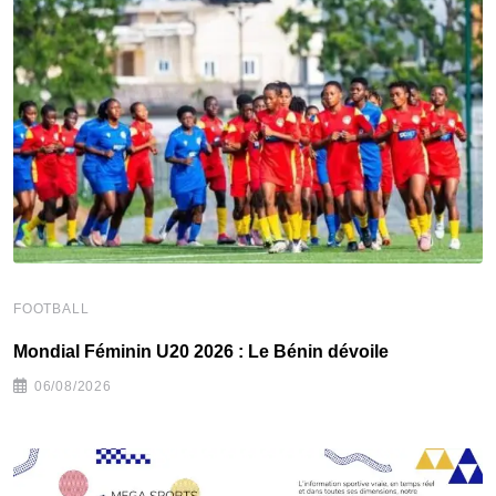
FOOTBALL
F
Mondial Féminin U20 2026 : Le Bénin dévoile
C
06/08/2026