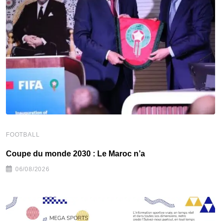
FOOTBALL
F
Coupe du monde 2030 : Le Maroc n’a
L
06/08/2026