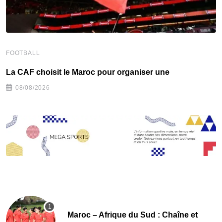
FOOTBALL
F
La CAF choisit le Maroc pour organiser une
R
08/08/2026
Maroc – Afrique du Sud : Chaîne et