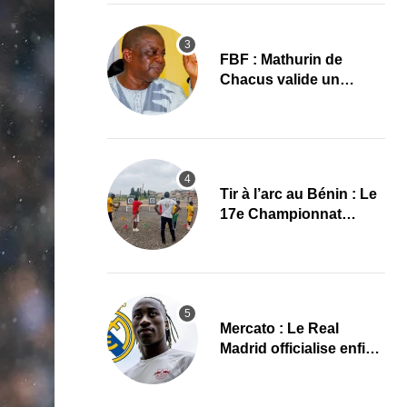
réformes
FBF : Mathurin de
Chacus valide un
dernier grand projet
avant son départ
Tir à l’arc au Bénin : Le
17e Championnat
national lance une
nouvelle dynamique
Mercato : Le Real
Madrid officialise enfin
Yan Diomande
(Communiqué)