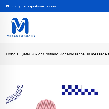
Skip
info@megasportsmedia.com
to
content
Mondial Qatar 2022 : Cristiano Ronaldo lance un message f