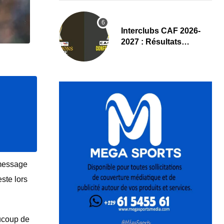
Interclubs CAF 2026-
2027 : Résultats
complets du tirage au
sort des tours
préliminaires
 message
este lors
ucoup de