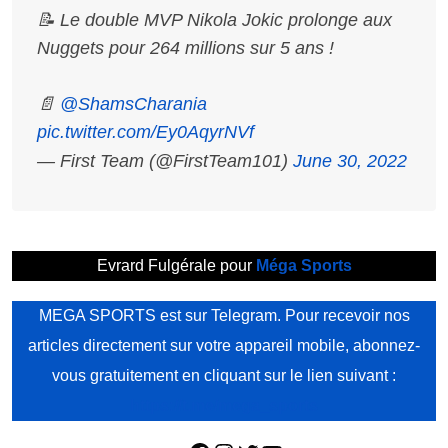
📝 Le double MVP Nikola Jokic prolonge aux
Nuggets pour 264 millions sur 5 ans !
📄
@ShamsCharania
pic.twitter.com/Ey0AqyrNVf
— First Team (@FirstTeam101)
June 30, 2022
Evrard Fulgérale pour
Méga Sports
MEGA SPORTS est sur Telegram. Pour recevoir nos
articles directement sur votre appareil mobile, abonnez-
vous gratuitement en cliquant sur le lien suivant :
https://t.me/mega_sports