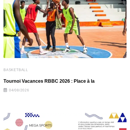
BASKETBALL
B
Tournoi Vacances RBBC 2026 : Place à la
T
04/08/2026