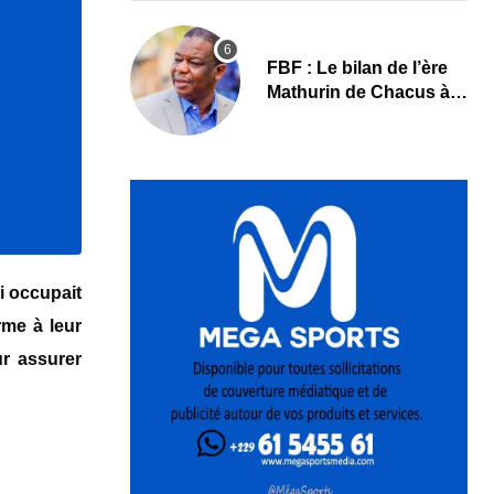
FBF : Le bilan de l’ère
Mathurin de Chacus à
l’aube d’un nouveau
cycle
i occupait
rme à leur
ur assurer