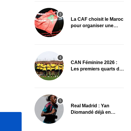
La CAF choisit le Maroc
pour organiser une
nouvelle CAN (Officiel)
CAN Féminine 2026 :
Les premiers quarts de
finale ce samedi 8 août,
le programme
Real Madrid : Yan
Diomandé déjà en
action, les premières
images