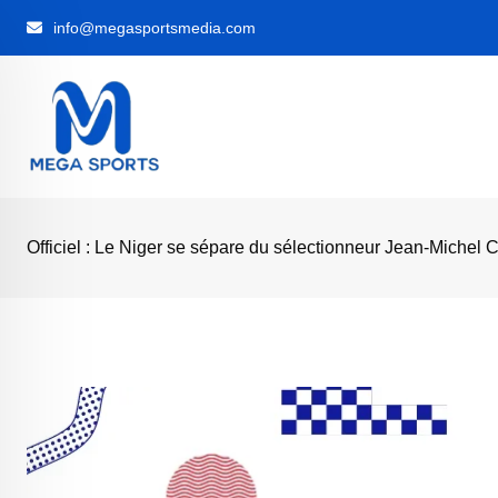
Skip
info@megasportsmedia.com
to
content
Officiel : Le Niger se sépare du sélectionneur Jean-Michel C