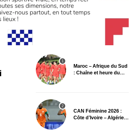
Maroc – Afrique du Sud
i
: Chaîne et heure du
quart de finale de la
CAN Féminine 2026
CAN Féminine 2026 :
Côte d’Ivoire – Algérie,
chaîne et heure du
premier quart de finale