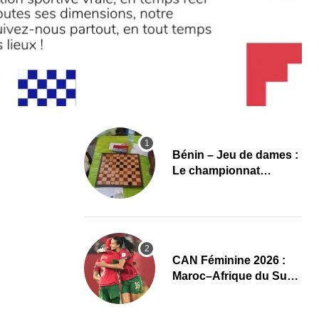
Bénin – Jeu de dames :
Le championnat
national 2026 lancé,
l’élite du damier à la
conquête du sacre
CAN Féminine 2026 :
Maroc–Afrique du Sud,
un quart de finale aux
allures de finale