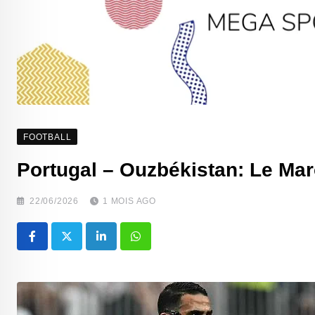
FOOTBALL
‎Portugal – Ouzbékistan: Le Maro
22/06/2026
1 MOIS AGO
LinkedIn
Whatsapp