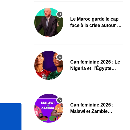
Le Maroc garde le cap
face à la crise autour de
Gianni Infantino à la
FIFA
‎Can féminine 2026 : Le
Nigeria et l’Égypte
dévoilent leurs
compositions
‎Can féminine 2026 :
Malawi et Zambie
dévoilent leurs
compositions