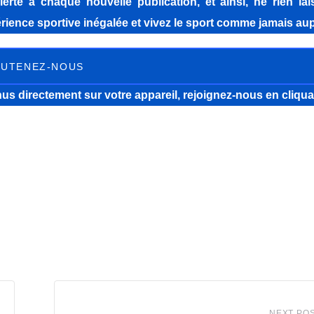
lerté à chaque nouvelle publication, et ainsi, ne rien la
ience sportive inégalée et vivez le sport comme jamais aup
UTENEZ-NOUS
us directement sur votre appareil, rejoignez-nous
en cliqua
NEXT PO