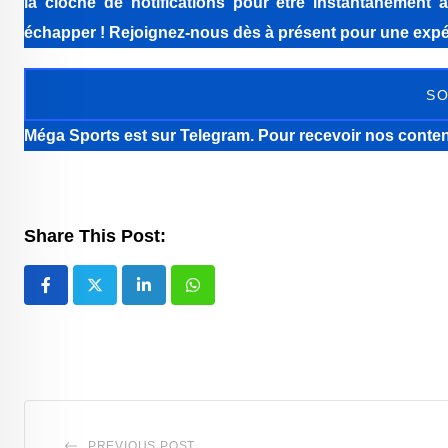
la cloche de notifications pour être instantanément a
échapper ! Rejoignez-nous dès à présent pour une expér
SO
Méga Sports
est sur Telegram. Pour recevoir nos conten
Share This Post:
LinkedIn
Whatsapp
PREVIOUS POST