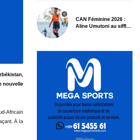
‎CAN Féminine 2026 :
Aline Umutoni au sifflet
du duel Égypte-Nigeria
zbékistan,
e nouvelle
ud-Africain
açant. À la