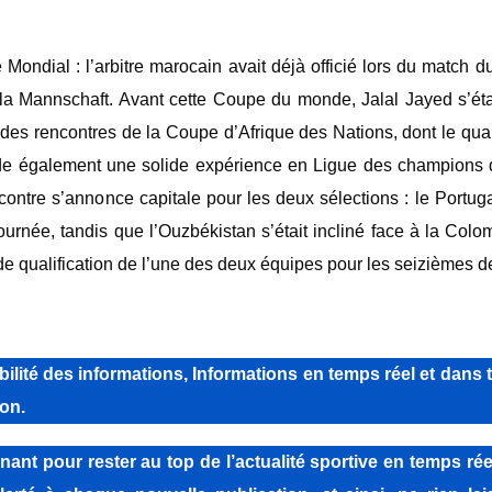
 Mondial : l’arbitre marocain avait déjà officié lors du match 
a Mannschaft. ‎Avant cette Coupe du monde, Jalal Jayed s’étai
 des rencontres de la Coupe d’Afrique des Nations, dont le quar
ossède également une solide expérience en Ligue des champions
ontre s’annonce capitale pour les deux sélections : le Portuga
rnée, tandis que l’Ouzbékistan s’était incliné face à la Colom
 qualification de l’une des deux équipes pour les seizièmes de
lité des informations, Informations en temps réel et dans 
on.
pour rester au top de l’actualité sportive en temps réel