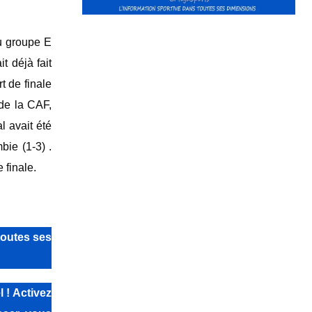
du groupe E
t déjà fait
t de finale
 de la CAF,
l avait été
bie (1-3) .
 finale.
toutes ses
 ! Activez