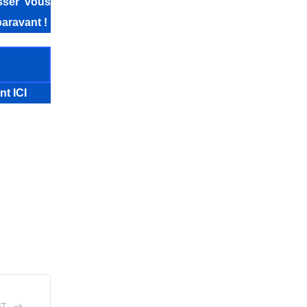
isser vous
aravant !
nt ICI
ST