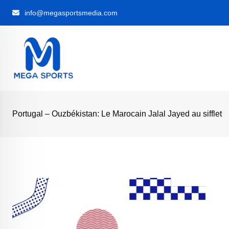
Skip
info@megasportsmedia.com
to
content
‎Portugal – Ouzbékistan: Le Marocain Jalal Jayed au sifflet