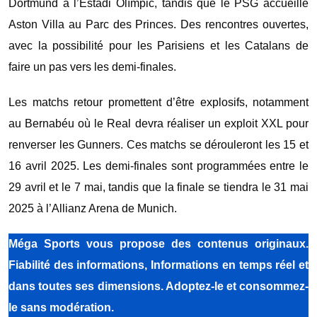
Dortmund à l’Estadi Olímpic, tandis que le PSG accueille
Aston Villa au Parc des Princes. Des rencontres ouvertes,
avec la possibilité pour les Parisiens et les Catalans de
faire un pas vers les demi-finales.
Les matchs retour promettent d’être explosifs, notamment
au Bernabéu où le Real devra réaliser un exploit XXL pour
renverser les Gunners. Ces matchs
se dérouleront les 15 et
16 avril 2025.
Les demi-finales sont programmées entre le
29 avril et le 7 mai, tandis que la finale se tiendra le 31 mai
2025 à l’Allianz Arena de Munich.
Méga Sports
vous propose des contenus originaux.
Fiabilité des informations, Informations en temps réel et
dans toutes ses dimensions. Adoptez-le et consommez-
le sans modération.