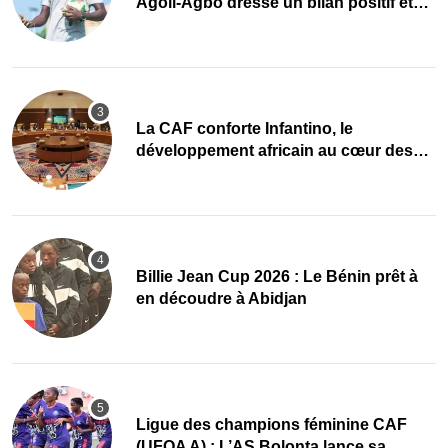
Agoli-Agbo dresse un bilan positif et
mise sur la relève
La CAF conforte Infantino, le
développement africain au cœur des
priorités
Billie Jean Cup 2026 : Le Bénin prêt à
en découdre à Abidjan
Ligue des champions féminine CAF
(UFOA A) : L’AS Bolonta lance sa