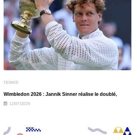
TENNIS
T
Wimbledon 2026 : Jannik Sinner réalise le doublé,
W
12/07/2026