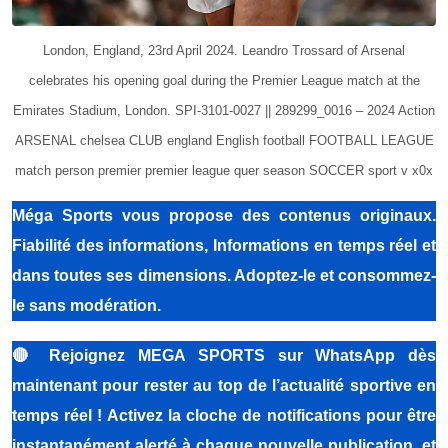
London, England, 23rd April 2024. Leandro Trossard of Arsenal
celebrates his opening goal during the Premier League match at the
Emirates Stadium, London. SPI-3101-0027 || 289299_0016 – 2024 Action
ARSENAL chelsea CLUB england English football FOOTBALL LEAGUE
match person premier premier league quer season SOCCER sport v x0x
Méga Sports
vous propose des contenus originaux.
Fiabilité des informations, Informations en temps réel et
dans toutes ses dimensions. Adoptez-le et consommez-
le sans modération.
🔴
Rejoignez MEGA SPORTS sur WhatsApp dès
maintenant pour rester au top de l’actualité sportive en
temps réel ! Activez la cloche de notifications pour être
instantanément alerté à chaque nouvelle publication, et