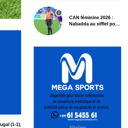
‎CAN féminine 2026 :
Nabadda au sifflet pour
Côte d’Ivoire – Algérie
tugal
(1-1),