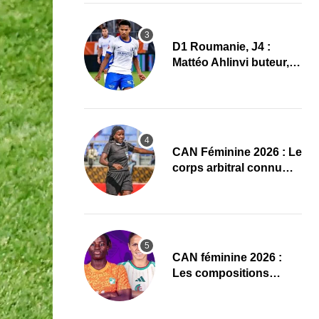
D1 Roumanie, J4 :
Mattéo Ahlinvi buteur,
Farul Constanța
s’impose
‎CAN Féminine 2026 : Le
corps arbitral connu
pour Maroc–Afrique du
Sud
‎CAN féminine 2026 :
Les compositions
officielles de Côte
d’Ivoire – Algérie