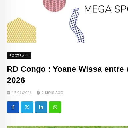
FOOTBALL
RD Congo : Yoane Wissa entre 
2026
17/06/2026
2 MOIS AGO
LinkedIn
Whatsapp