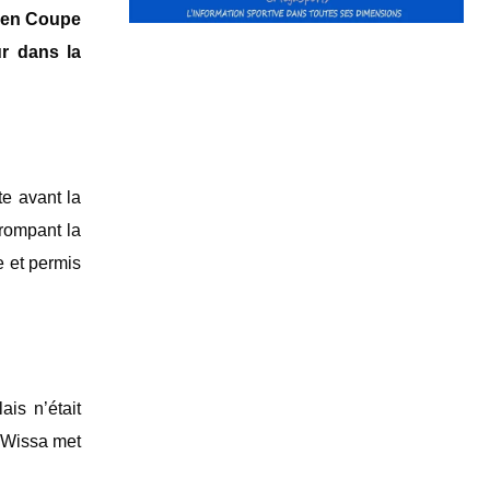
t en Coupe
ur dans la
e avant la
trompant la
e et permis
is n’était
e Wissa met