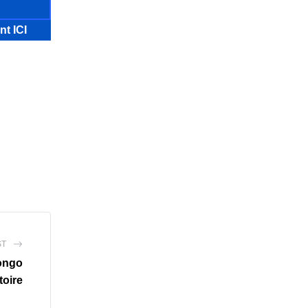
nt ICI
ST
ongo
toire