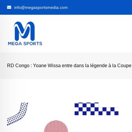
Skip
info@megasportsmedia.com
to
content
RD Congo : Yoane Wissa entre dans la légende à la Coup