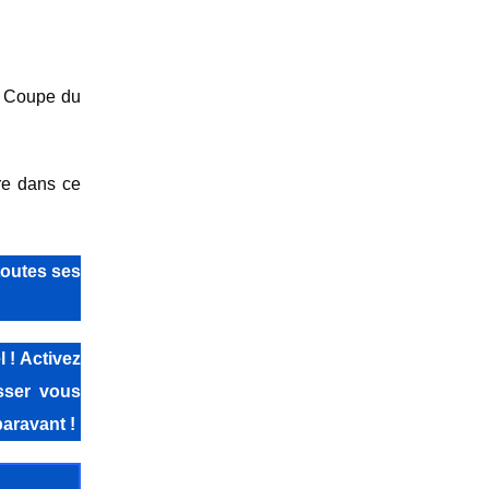
n Coupe du
re dans ce
toutes ses
 ! Activez
isser vous
aravant !