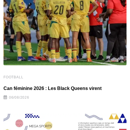
F
FOOTBALL
C
‎Can féminine 2026 : Les Black Queens virent
06/08/2026