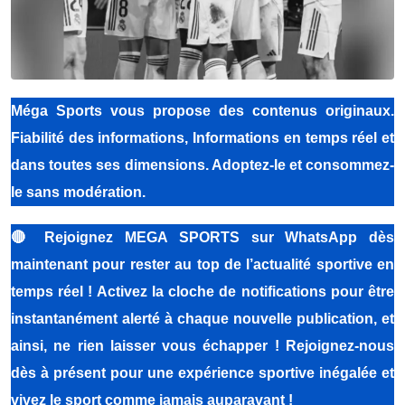
Méga Sports vous propose des contenus originaux.
Fiabilité des informations, Informations en temps réel et
dans toutes ses dimensions. Adoptez-le et consommez-
le sans modération.
🔴
Rejoignez MEGA SPORTS sur WhatsApp dès
maintenant pour rester au top de l’actualité sportive en
temps réel ! Activez la cloche de notifications pour être
instantanément alerté à chaque nouvelle publication, et
ainsi, ne rien laisser vous échapper ! Rejoignez-nous
dès à présent pour une expérience sportive inégalée et
vivez le sport comme jamais auparavant !