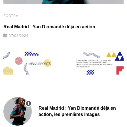
FOOTBALL
F
Real Madrid : Yan Diomandé déjà en action,
F
07/08/2026
Real Madrid : Yan Diomandé déjà en
action, les premières images