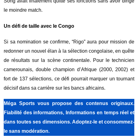
Song avait finalement quitté ses fonctions sans avoir dirigé
le moindre match.
Un défi de taille avec le Congo
Si sa nomination se confirme, “Rigo” aura pour mission de
redonner un nouvel élan à la sélection congolaise, en quête
de résultats sur la scène continentale. Pour le technicien
camerounais, double champion d’Afrique (2000, 2002) et
fort de 137 sélections, ce défi pourrait marquer un tournant
décisif dans sa carrière sur les bancs africains.
Méga Sports vous propose des contenus originaux.
Fiabilité des informations, Informations en temps réel et
dans toutes ses dimensions. Adoptez-le et consommez-
le sans modération.