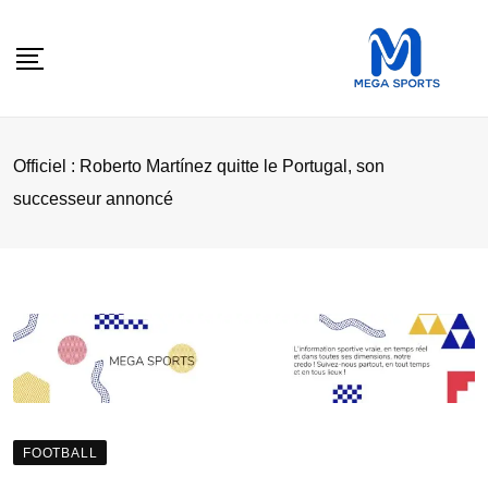
Skip
to
content
Officiel : Roberto Martínez quitte le Portugal, son
successeur annoncé
FOOTBALL