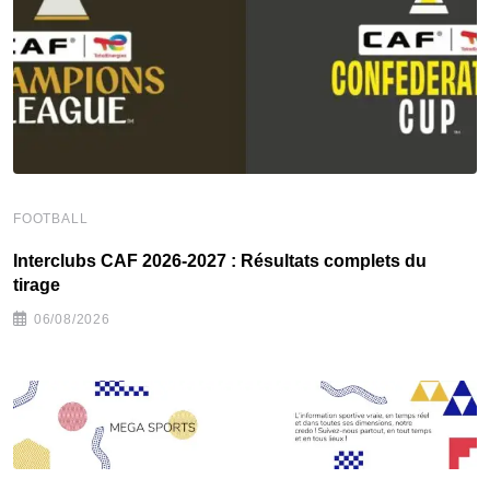
FOOTBALL
F
Interclubs CAF 2026-2027 : Résultats complets du
L
tirage
06/08/2026