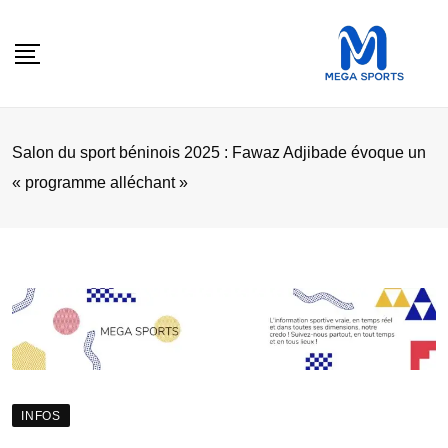
Skip
to
content
Salon du sport béninois 2025 : Fawaz Adjibade évoque un
« programme alléchant »
INFOS