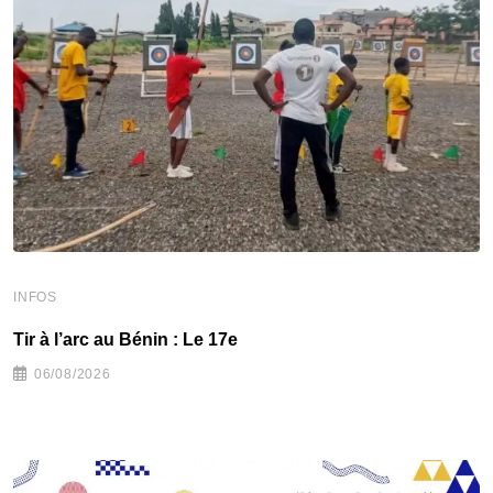
INFOS
I
Tir à l’arc au Bénin : Le 17e
B
06/08/2026