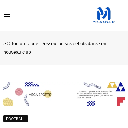
Skip
to
content
SC Toulon : Jodel Dossou fait ses débuts dans son
nouveau club
FOOTBALL