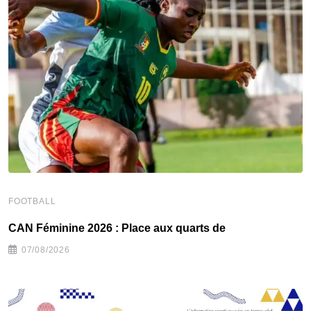
FOOTBALL
F
CAN Féminine 2026 : Place aux quarts de
C
07/08/2026