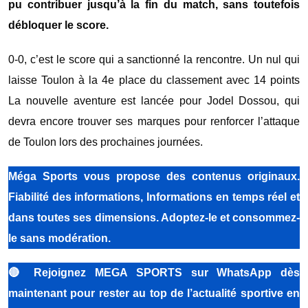
pu contribuer jusqu’à la fin du match, sans toutefois
débloquer le score.
0-0, c’est le score qui a sanctionné la rencontre. Un nul qui
laisse Toulon à la 4e place du classement avec 14 points
La nouvelle aventure est lancée pour Jodel Dossou, qui
devra encore trouver ses marques pour renforcer l’attaque
de Toulon lors des prochaines journées.
Méga Sports
vous propose des contenus originaux.
Fiabilité des informations, Informations en temps réel et
dans toutes ses dimensions. Adoptez-le et consommez-
le sans modération.
🔴
Rejoignez MEGA SPORTS sur WhatsApp dès
maintenant pour rester au top de l’actualité sportive en