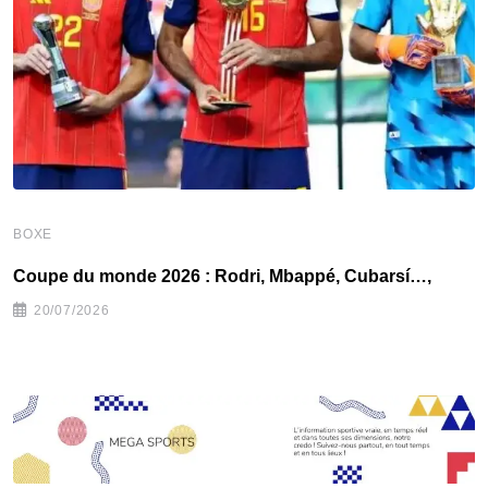
BOXE
B
Coupe du monde 2026 : Rodri, Mbappé, Cubarsí…,
B
20/07/2026