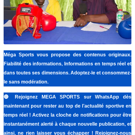
Méga Sports
vous propose des contenus originaux.
Fiabilité des informations, Informations en temps réel et
dans toutes ses dimensions. Adoptez-le et consommez-
le sans modération.
🔴
Rejoignez MEGA SPORTS sur WhatsApp dès
maintenant pour rester au top de l’actualité sportive en
temps réel ! Activez la cloche de notifications pour être
instantanément alerté à chaque nouvelle publication, et
ainsi, ne rien laisser vous échapper ! Rejoignez-nous